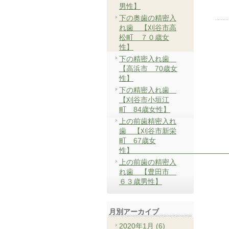
男性】
下の奥歯の精密入
れ歯 【刈谷市高
松町 ７０歳女
性】
下の精密入れ歯
【高浜市 70歳女
性】
下の精密入れ歯
【刈谷市小垣江
町 84歳女性】
上の前歯精密入れ
歯 【刈谷市新栄
町 67歳女
性
上の前歯の精密入
れ歯 【豊田市
６３歳男性】
月別アーカイブ
2020年1月 (6)