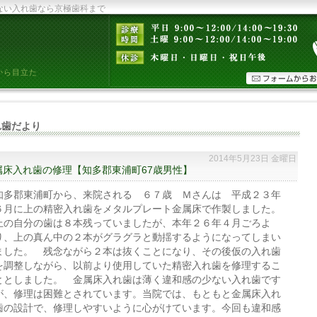
ない入れ歯なら京極歯科まで
から目立た
れ歯だより
2014年5月23日 金曜日
属床入れ歯の修理【知多郡東浦町67歳男性】
知多郡東浦町から、来院される ６７歳 Ｍさんは 平成２３年
６月に上の精密入れ歯をメタルプレート金属床で作製しました。
上の自分の歯は８本残っていましたが、本年２６年４月ごろよ
り、上の真ん中の２本がグラグラと動揺するようになってしまい
ました。 残念ながら２本は抜くことになり、その後仮の入れ歯
を調整しながら、以前より使用していた精密入れ歯を修理するこ
ととしました。 金属床入れ歯は薄く違和感の少ない入れ歯です
が、修理は困難とされています。当院では、もともと金属床入れ
歯の設計で、修理しやすいように心がけています。今回も違和感