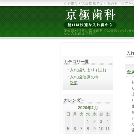
刈谷市などの愛知県でよく噛める、目立た
愛知県刈谷市の京極歯科では保険の入れ歯
ない入れ歯まで対応
入
カテゴリ一覧
入れ歯だより (111)
金
入れ歯治療の今
(36)
カレンダー
2020年1月
日
月
火
水
木
金
土
1
2
3
4
5
6
7
8
9
10
11