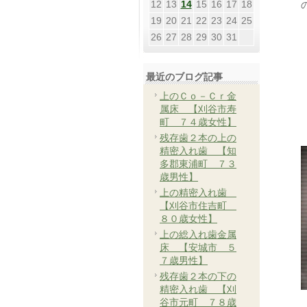
12
13
14
15
16
17
18
19
20
21
22
23
24
25
26
27
28
29
30
31
最近のブログ記事
上のＣｏ－Ｃｒ金
属床 【刈谷市寿
町 ７４歳女性】
残存歯２本の上の
精密入れ歯 【知
多郡東浦町 ７３
歳男性】
上の精密入れ歯
【刈谷市住吉町
８０歳女性】
上の総入れ歯金属
床 【安城市 ５
７歳男性】
残存歯２本の下の
精密入れ歯 【刈
谷市元町 ７８歳