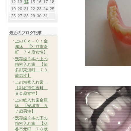
12
13
14
15
16
17
18
19
20
21
22
23
24
25
26
27
28
29
30
31
最近のブログ記事
上のＣｏ－Ｃｒ金
属床 【刈谷市寿
町 ７４歳女性】
残存歯２本の上の
精密入れ歯 【知
多郡東浦町 ７３
歳男性】
上の精密入れ歯
【刈谷市住吉町
８０歳女性】
上の総入れ歯金属
床 【安城市 ５
７歳男性】
残存歯２本の下の
精密入れ歯 【刈
谷市元町 ７８歳