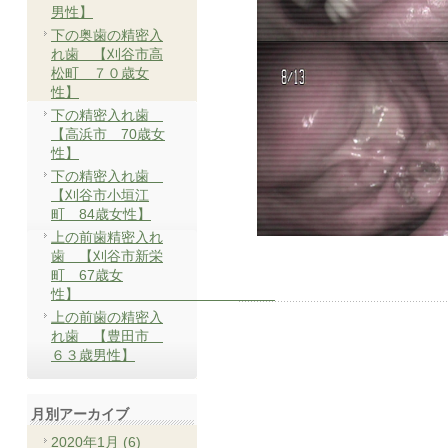
男性】
下の奥歯の精密入
れ歯 【刈谷市高
松町 ７０歳女
性】
下の精密入れ歯
【高浜市 70歳女
性】
下の精密入れ歯
【刈谷市小垣江
町 84歳女性】
上の前歯精密入れ
歯 【刈谷市新栄
町 67歳女
性】
上の前歯の精密入
れ歯 【豊田市
６３歳男性】
月別アーカイブ
2020年1月 (6)