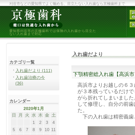
刈谷市などの愛知県でよく噛める、目立たない入れ歯なら京極歯科まで
愛知県刈谷市の京極歯科では保険の入れ歯から目立た
ない入れ歯まで対応
入れ歯だより
カテゴリ一覧
入れ歯だより (111)
下顎精密総入れ歯【高浜市
入れ歯治療の今
(36)
高浜市よりお越しの６３
が３本残っているだけで
がら折れてしまいました
カレンダー
して修理し、自分の前歯
2020年1月
た。
日
月
火
水
木
金
土
下の入れ歯は精密義歯
1
2
3
4
5
6
7
8
9
10
11