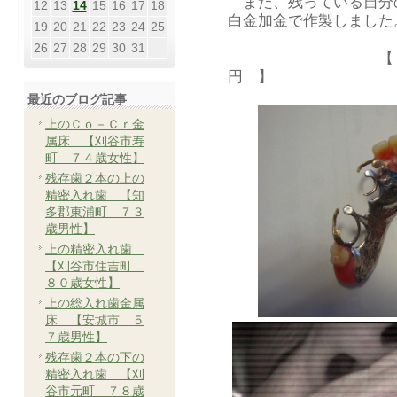
また、残っている自分
12
13
14
15
16
17
18
白金加金で作製しました
19
20
21
22
23
24
25
26
27
28
29
30
31
【 参考代金
円 】
最近のブログ記事
上のＣｏ－Ｃｒ金
属床 【刈谷市寿
町 ７４歳女性】
残存歯２本の上の
精密入れ歯 【知
多郡東浦町 ７３
歳男性】
上の精密入れ歯
【刈谷市住吉町
８０歳女性】
上の総入れ歯金属
床 【安城市 ５
７歳男性】
残存歯２本の下の
精密入れ歯 【刈
谷市元町 ７８歳