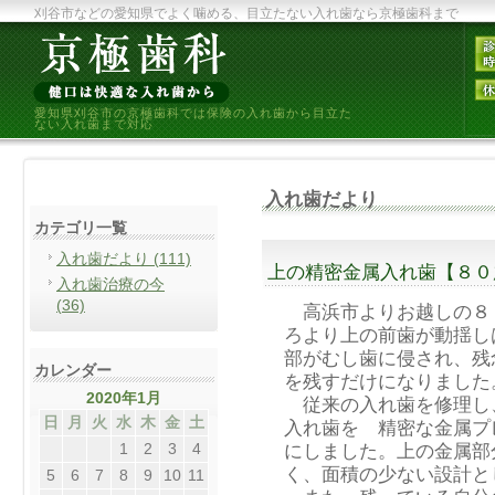
刈谷市などの愛知県でよく噛める、目立たない入れ歯なら京極歯科まで
愛知県刈谷市の京極歯科では保険の入れ歯から目立た
ない入れ歯まで対応
入れ歯だより
カテゴリ一覧
入れ歯だより (111)
上の精密金属入れ歯【８０
入れ歯治療の今
(36)
高浜市よりお越しの８
ろより上の前歯が動揺し
部がむし歯に侵され、残
カレンダー
を残すだけになりました
2020年1月
従来の入れ歯を修理し
日
月
火
水
木
金
土
入れ歯を 精密な金属プ
1
2
3
4
にしました。上の金属部
く、面積の少ない設計と
5
6
7
8
9
10
11