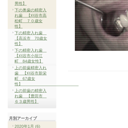
男性】
下の奥歯の精密入
れ歯 【刈谷市高
松町 ７０歳女
性】
下の精密入れ歯
【高浜市 70歳女
性】
下の精密入れ歯
【刈谷市小垣江
町 84歳女性】
上の前歯精密入れ
歯 【刈谷市新栄
町 67歳女
性】
上の前歯の精密入
れ歯 【豊田市
６３歳男性】
月別アーカイブ
2020年1月 (6)