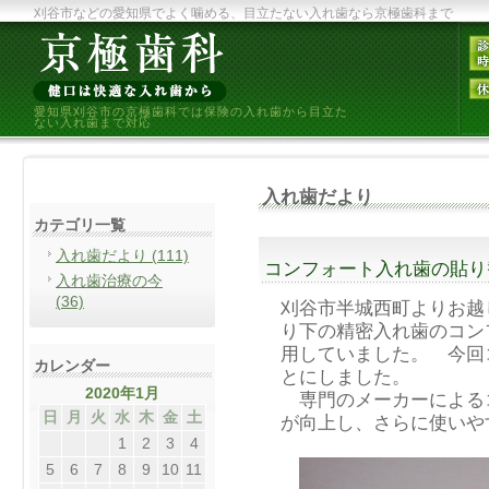
刈谷市などの愛知県でよく噛める、目立たない入れ歯なら京極歯科まで
愛知県刈谷市の京極歯科では保険の入れ歯から目立た
ない入れ歯まで対応
入れ歯だより
カテゴリ一覧
入れ歯だより (111)
コンフォート入れ歯の貼り
入れ歯治療の今
(36)
刈谷市半城西町よりお越
り下の精密入れ歯のコン
用していました。 今回
カレンダー
とにしました。
2020年1月
専門のメーカーによる
日
月
火
水
木
金
土
が向上し、さらに使いや
1
2
3
4
5
6
7
8
9
10
11