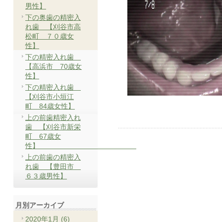
男性】
下の奥歯の精密入
れ歯 【刈谷市高
松町 ７０歳女
性】
下の精密入れ歯
【高浜市 70歳女
性】
下の精密入れ歯
【刈谷市小垣江
町 84歳女性】
上の前歯精密入れ
歯 【刈谷市新栄
町 67歳女
性】
上の前歯の精密入
れ歯 【豊田市
６３歳男性】
月別アーカイブ
2020年1月 (6)