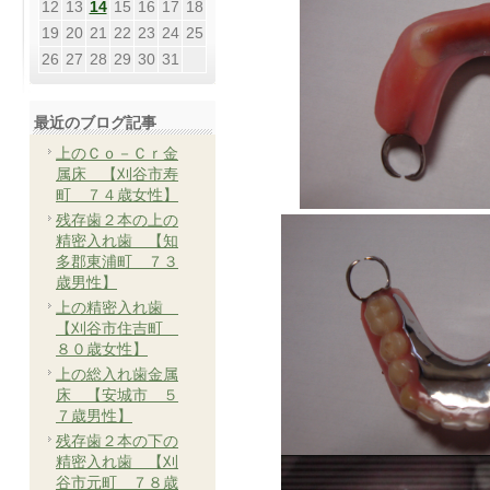
12
13
14
15
16
17
18
19
20
21
22
23
24
25
26
27
28
29
30
31
最近のブログ記事
上のＣｏ－Ｃｒ金
属床 【刈谷市寿
町 ７４歳女性】
残存歯２本の上の
精密入れ歯 【知
多郡東浦町 ７３
歳男性】
上の精密入れ歯
【刈谷市住吉町
８０歳女性】
上の総入れ歯金属
床 【安城市 ５
７歳男性】
残存歯２本の下の
精密入れ歯 【刈
谷市元町 ７８歳