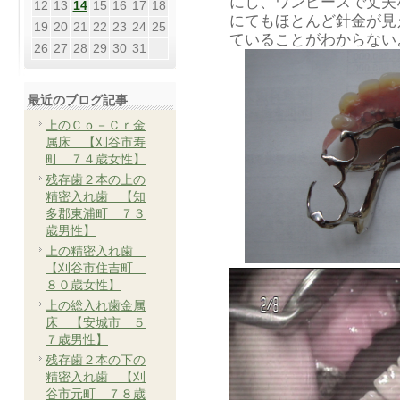
にし、ワンピースで丈夫
12
13
14
15
16
17
18
にてもほとんど針金が見
19
20
21
22
23
24
25
ていることがわからない
26
27
28
29
30
31
最近のブログ記事
上のＣｏ－Ｃｒ金
属床 【刈谷市寿
町 ７４歳女性】
残存歯２本の上の
精密入れ歯 【知
多郡東浦町 ７３
歳男性】
上の精密入れ歯
【刈谷市住吉町
８０歳女性】
上の総入れ歯金属
床 【安城市 ５
７歳男性】
残存歯２本の下の
精密入れ歯 【刈
谷市元町 ７８歳