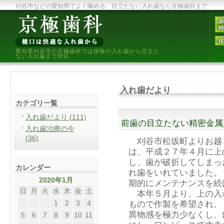
刈谷市などの愛知県でよく噛める、目立たない入れ歯なら京極歯科まで
愛知県刈谷市の京極歯科では保険の入れ歯から目立た
ない入れ歯まで対応
入れ歯だより
カテゴリ一覧
入れ歯だより (111)
前歯の目立たない精密金属
入れ歯治療の今
(36)
刈谷市松坂町よりお越
は、平成２７年４月に上
し、歯が破折してしまっ
カレンダー
れ歯をいれていました。
2020年1月
期的にメンテナンスを続
日
月
火
水
木
金
土
本年５月より、上の入
1
2
3
4
もので作製を希望され、
異物感を極力少なくし、
5
6
7
8
9
10
11