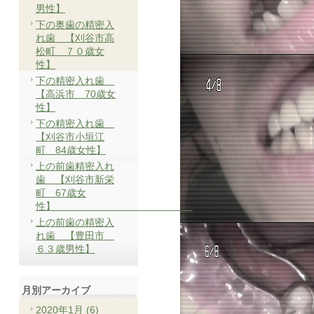
男性】
下の奥歯の精密入
れ歯 【刈谷市高
松町 ７０歳女
性】
下の精密入れ歯
【高浜市 70歳女
性】
下の精密入れ歯
【刈谷市小垣江
町 84歳女性】
上の前歯精密入れ
歯 【刈谷市新栄
町 67歳女
性】
上の前歯の精密入
れ歯 【豊田市
６３歳男性】
月別アーカイブ
2020年1月 (6)